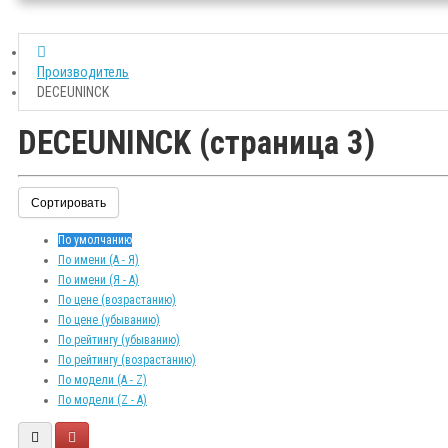
Производитель
DECEUNINCK
DECEUNINCK (страница 3)
Сортировать
По умолчанию
По имени (A - Я)
По имени (Я - A)
По цене (возрастанию)
По цене (убыванию)
По рейтингу (убыванию)
По рейтингу (возрастанию)
По модели (A - Z)
По модели (Z - A)