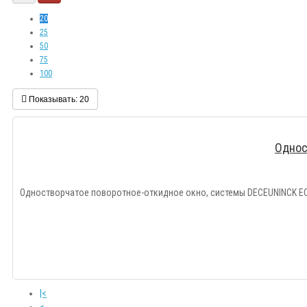
20
25
50
75
100
Показывать:
20
Однос
Одностворчатое поворотное-откидное окно, системы DECEUNINCK ECO
|<
<