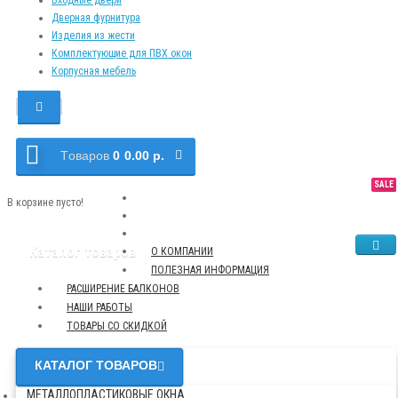
Дверная фурнитура
Изделия из жести
Комплектующие для ПВХ окон
Корпусная мебель
Tоваров
0
0.00 р.
SALE
NEW
TOP
В корзине пусто!
Каталог товаров
О КОМПАНИИ
ПОЛЕЗНАЯ ИНФОРМАЦИЯ
РАСШИРЕНИЕ БАЛКОНОВ
НАШИ РАБОТЫ
ТОВАРЫ СО СКИДКОЙ
КАТАЛОГ ТОВАРОВ
МЕТАЛЛОПЛАСТИКОВЫЕ ОКНА