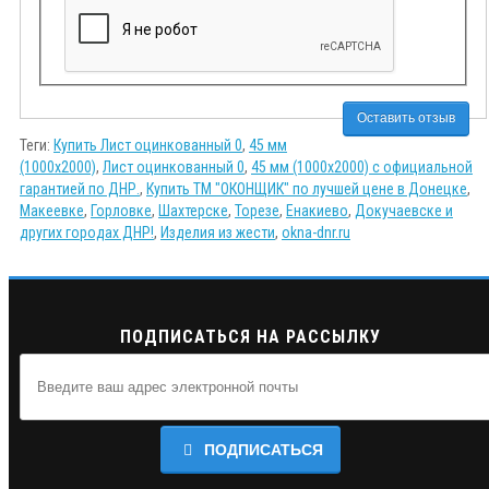
Оставить отзыв
Теги:
Купить Лист оцинкованный 0
,
45 мм
(1000х2000)
,
Лист оцинкованный 0
,
45 мм (1000х2000) с официальной
гарантией по ДНР.
,
Купить ТМ "ОКОНЩИК" по лучшей цене в Донецке
,
Макеевке
,
Горловке
,
Шахтерске
,
Торезе
,
Енакиево
,
Докучаевске и
других городах ДНР!
,
Изделия из жести
,
okna-dnr.ru
ПОДПИСАТЬСЯ НА РАССЫЛКУ
ПОДПИСАТЬСЯ