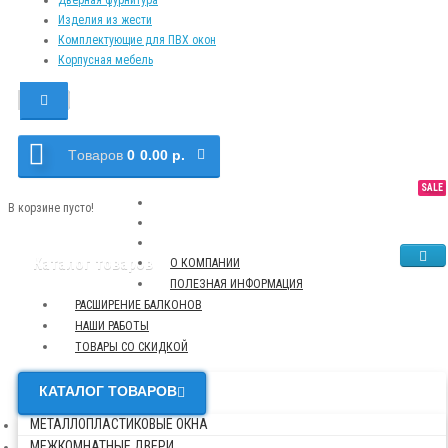
Изделия из жести
Комплектующие для ПВХ окон
Корпусная мебель
Tоваров
0
0.00 р.
SALE
NEW
TOP
В корзине пусто!
Каталог товаров
О КОМПАНИИ
ПОЛЕЗНАЯ ИНФОРМАЦИЯ
РАСШИРЕНИЕ БАЛКОНОВ
НАШИ РАБОТЫ
ТОВАРЫ СО СКИДКОЙ
КАТАЛОГ ТОВАРОВ
МЕТАЛЛОПЛАСТИКОВЫЕ ОКНА
МЕЖКОМНАТНЫЕ ДВЕРИ