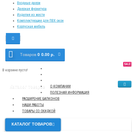
Входные двери
Дверная фурнитура
Изделия из жести
Комплектующие для ПВХ окон
Корпусная мебель
Tоваров
0
0.00 р.
SALE
NEW
TOP
В корзине пусто!
Каталог товаров
О КОМПАНИИ
ПОЛЕЗНАЯ ИНФОРМАЦИЯ
РАСШИРЕНИЕ БАЛКОНОВ
НАШИ РАБОТЫ
ТОВАРЫ СО СКИДКОЙ
КАТАЛОГ ТОВАРОВ