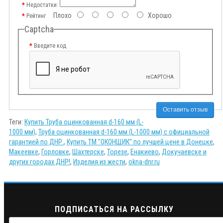
Недостатки:
Плохо
Хорошо
Рейтинг
Captcha
Введите код
Оставить отзыв
Теги:
Купить Труба оцинкованная d-160 мм (L-
1000 мм)
,
Труба оцинкованная d-160 мм (L-1000 мм) с официальной
гарантией по ДНР.
,
Купить ТМ "ОКОНЩИК" по лучшей цене в Донецке
,
Макеевке
,
Горловке
,
Шахтерске
,
Торезе
,
Енакиево
,
Докучаевске и
других городах ДНР!
,
Изделия из жести
,
okna-dnr.ru
ПОДПИСАТЬСЯ НА РАССЫЛКУ