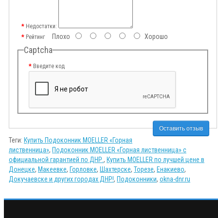
Недостатки:
Плохо
Хорошо
Рейтинг
Captcha
Введите код
Оставить отзыв
Теги:
Купить Подоконник MOELLER «Горная
лиственница»
,
Подоконник MOELLER «Горная лиственница» с
официальной гарантией по ДНР.
,
Купить MOELLER по лучшей цене в
Донецке
,
Макеевке
,
Горловке
,
Шахтерске
,
Торезе
,
Енакиево
,
Докучаевске и других городах ДНР!
,
Подоконники
,
okna-dnr.ru