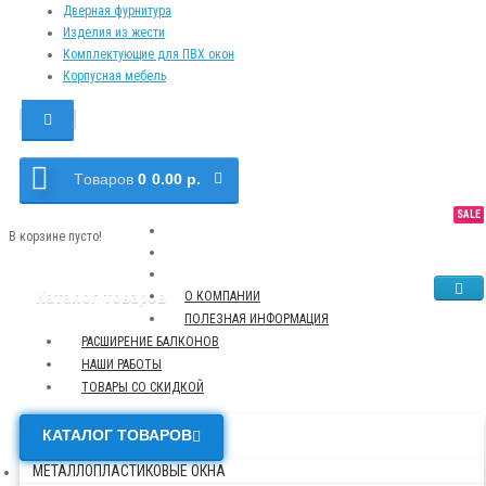
Дверная фурнитура
Изделия из жести
Комплектующие для ПВХ окон
Корпусная мебель
Tоваров
0
0.00 р.
SALE
NEW
TOP
В корзине пусто!
Каталог товаров
О КОМПАНИИ
ПОЛЕЗНАЯ ИНФОРМАЦИЯ
РАСШИРЕНИЕ БАЛКОНОВ
НАШИ РАБОТЫ
ТОВАРЫ СО СКИДКОЙ
КАТАЛОГ ТОВАРОВ
МЕТАЛЛОПЛАСТИКОВЫЕ ОКНА