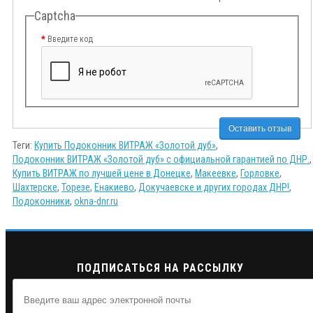
Captcha
Введите код
Оставить отзыв
Теги:
Купить Подоконник ВИТРАЖ «Золотой дуб»
,
Подоконник ВИТРАЖ «Золотой дуб» с официальной гарантией по ДНР.
,
Купить ВИТРАЖ по лучшей цене в Донецке
,
Макеевке
,
Горловке
,
Шахтерске
,
Торезе
,
Енакиево
,
Докучаевске и других городах ДНР!
,
Подоконники
,
okna-dnr.ru
ПОДПИСАТЬСЯ НА РАССЫЛКУ