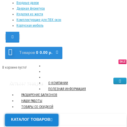
Входные двери
Дверная фурнитура
Изделия из жести
Комплектующие для ПВХ окон
Корпусная мебель
Tоваров
0
0.00 р.
SALE
NEW
TOP
В корзине пусто!
Каталог товаров
О КОМПАНИИ
ПОЛЕЗНАЯ ИНФОРМАЦИЯ
РАСШИРЕНИЕ БАЛКОНОВ
НАШИ РАБОТЫ
ТОВАРЫ СО СКИДКОЙ
КАТАЛОГ ТОВАРОВ