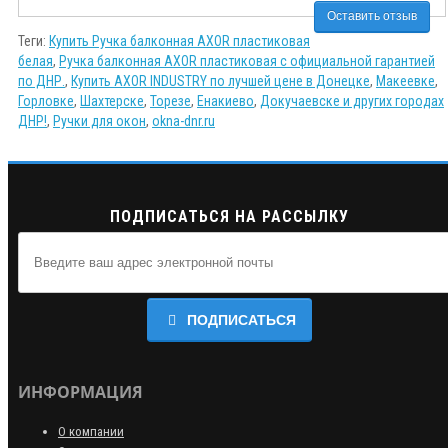
Оставить отзыв
Теги:
Купить Ручка балконная AXOR пластиковая
белая
,
Ручка балконная AXOR пластиковая с официальной гарантией
по ДНР.
,
Купить AXOR INDUSTRY по лучшей цене в Донецке
,
Макеевке
,
Горловке
,
Шахтерске
,
Торезе
,
Енакиево
,
Докучаевске и других городах
ДНР!
,
Ручки для окон
,
okna-dnr.ru
ПОДПИСАТЬСЯ НА РАССЫЛКУ
ПОДПИСАТЬСЯ
ИНФОРМАЦИЯ
О компании