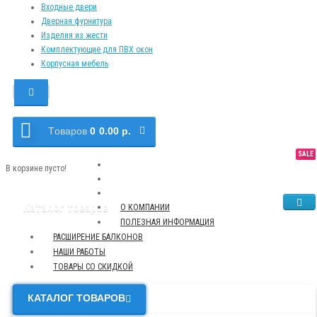
Входные двери
Дверная фурнитура
Изделия из жести
Комплектующие для ПВХ окон
Корпусная мебель
Tоваров
0
0.00 р.
SALE
NEW
TOP
В корзине пусто!
Каталог товаров
О КОМПАНИИ
ПОЛЕЗНАЯ ИНФОРМАЦИЯ
РАСШИРЕНИЕ БАЛКОНОВ
НАШИ РАБОТЫ
ТОВАРЫ СО СКИДКОЙ
КАТАЛОГ ТОВАРОВ