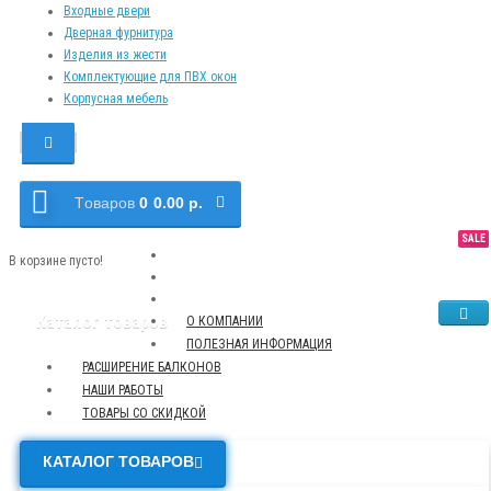
Входные двери
Дверная фурнитура
Изделия из жести
Комплектующие для ПВХ окон
Корпусная мебель
Tоваров
0
0.00 р.
SALE
NEW
TOP
В корзине пусто!
Каталог товаров
О КОМПАНИИ
ПОЛЕЗНАЯ ИНФОРМАЦИЯ
РАСШИРЕНИЕ БАЛКОНОВ
НАШИ РАБОТЫ
ТОВАРЫ СО СКИДКОЙ
КАТАЛОГ ТОВАРОВ