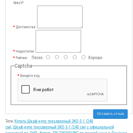
текст!
Достоинства:
Недостатки:
Плохо
Хорошо
Рейтинг
Captcha
Введите код
Оставить отзыв
Теги:
Купить Шкаф-купе трехдверный ЭКО-3-1 (240
cм)
,
Шкаф-купе трехдверный ЭКО-3-1 (240 cм) с официальной
гарантией по ДНР.
,
Купить ТМ "ОКОНЩИК" по лучшей цене в Донецке
,