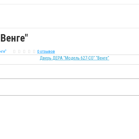
Венге"
нге"
0 отзывов