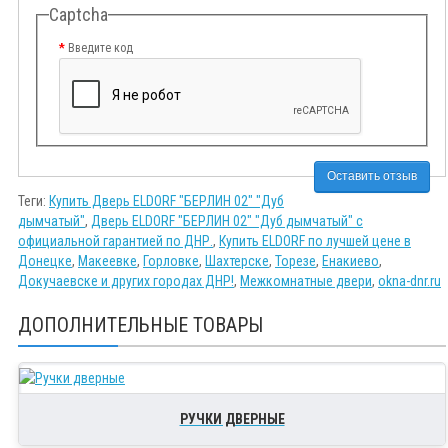
Captcha
Введите код
Оставить отзыв
Теги:
Купить Дверь ELDORF "БЕРЛИН 02" "Дуб
дымчатый"
,
Дверь ELDORF "БЕРЛИН 02" "Дуб дымчатый" с
официальной гарантией по ДНР.
,
Купить ELDORF по лучшей цене в
Донецке
,
Макеевке
,
Горловке
,
Шахтерске
,
Торезе
,
Енакиево
,
Докучаевске и других городах ДНР!
,
Межкомнатные двери
,
okna-dnr.ru
ДОПОЛНИТЕЛЬНЫЕ ТОВАРЫ
РУЧКИ ДВЕРНЫЕ