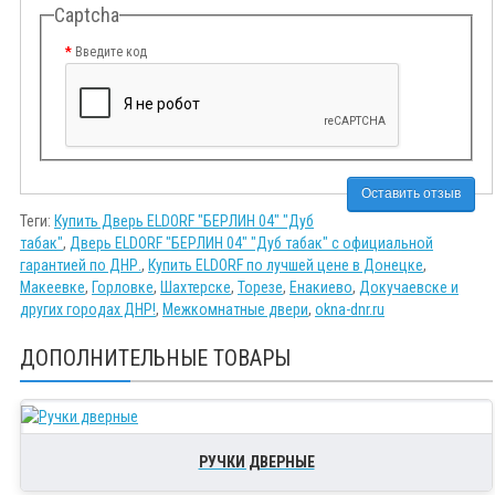
Captcha
Введите код
Оставить отзыв
Теги:
Купить Дверь ELDORF "БЕРЛИН 04" "Дуб
табак"
,
Дверь ELDORF "БЕРЛИН 04" "Дуб табак" с официальной
гарантией по ДНР.
,
Купить ELDORF по лучшей цене в Донецке
,
Макеевке
,
Горловке
,
Шахтерске
,
Торезе
,
Енакиево
,
Докучаевске и
других городах ДНР!
,
Межкомнатные двери
,
okna-dnr.ru
ДОПОЛНИТЕЛЬНЫЕ ТОВАРЫ
РУЧКИ ДВЕРНЫЕ