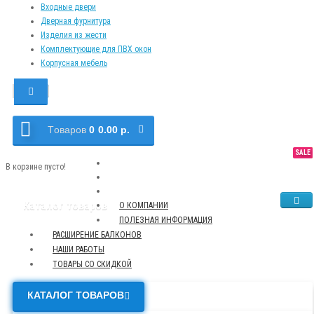
Входные двери
Дверная фурнитура
Изделия из жести
Комплектующие для ПВХ окон
Корпусная мебель
Tоваров
0
0.00 р.
SALE
NEW
TOP
В корзине пусто!
Каталог товаров
О КОМПАНИИ
ПОЛЕЗНАЯ ИНФОРМАЦИЯ
РАСШИРЕНИЕ БАЛКОНОВ
НАШИ РАБОТЫ
ТОВАРЫ СО СКИДКОЙ
КАТАЛОГ ТОВАРОВ