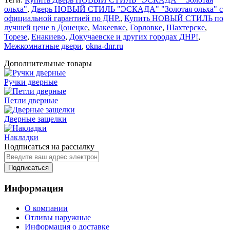
ольха"
,
Дверь НОВЫЙ СТИЛЬ "ЭСКАДА" "Золотая ольха" с
официальной гарантией по ДНР.
,
Купить НОВЫЙ СТИЛЬ по
лучшей цене в Донецке
,
Макеевке
,
Горловке
,
Шахтерске
,
Торезе
,
Енакиево
,
Докучаевске и других городах ДНР!
,
Межкомнатные двери
,
okna-dnr.ru
Дополнительные товары
Ручки дверные
Петли дверные
Дверные защелки
Накладки
Подписаться на рассылку
Подписаться
Информация
О компании
Отливы наружные
Информация о доставке