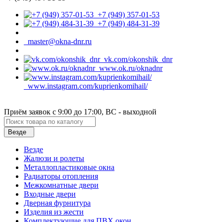
+7 (949) 357-01-53
+7 (949) 484-31-39
master@okna-dnr.ru
vk.com/okonshik_dnr
www.ok.ru/oknadnr
www.instagram.com/kuprienkomihail/
Приём заявок с 9:00 до 17:00, ВС - выходной
Везде
Везде
Жалюзи и ролеты
Металлопластиковые окна
Радиаторы отопления
Межкомнатные двери
Входные двери
Дверная фурнитура
Изделия из жести
Комплектующие для ПВХ окон