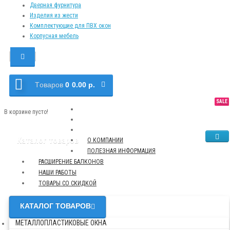
Дверная фурнитура
Изделия из жести
Комплектующие для ПВХ окон
Корпусная мебель
Tоваров
0
0.00 р.
SALE
NEW
TOP
В корзине пусто!
Каталог товаров
О КОМПАНИИ
ПОЛЕЗНАЯ ИНФОРМАЦИЯ
РАСШИРЕНИЕ БАЛКОНОВ
НАШИ РАБОТЫ
ТОВАРЫ СО СКИДКОЙ
КАТАЛОГ ТОВАРОВ
МЕТАЛЛОПЛАСТИКОВЫЕ ОКНА