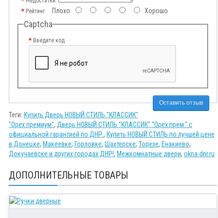
Недостатки:
Плохо
Хорошо
Рейтинг
Captcha
Введите код
Оставить отзыв
Теги:
Купить Дверь НОВЫЙ СТИЛЬ "КЛАССИК"
"Орех премиум"
,
Дверь НОВЫЙ СТИЛЬ "КЛАССИК" "Орех прем." с
официальной гарантией по ДНР.
,
Купить НОВЫЙ СТИЛЬ по лучшей цене
в Донецке
,
Макеевке
,
Горловке
,
Шахтерске
,
Торезе
,
Енакиево
,
Докучаевске и других городах ДНР!
,
Межкомнатные двери
,
okna-dnr.ru
ДОПОЛНИТЕЛЬНЫЕ ТОВАРЫ