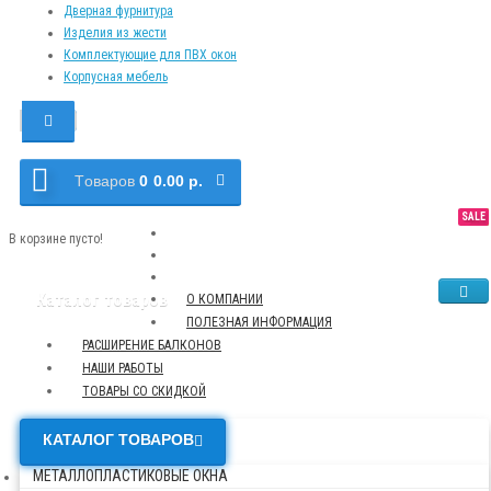
Дверная фурнитура
Изделия из жести
Комплектующие для ПВХ окон
Корпусная мебель
Tоваров
0
0.00 р.
SALE
NEW
TOP
В корзине пусто!
Каталог товаров
О КОМПАНИИ
ПОЛЕЗНАЯ ИНФОРМАЦИЯ
РАСШИРЕНИЕ БАЛКОНОВ
НАШИ РАБОТЫ
ТОВАРЫ СО СКИДКОЙ
КАТАЛОГ ТОВАРОВ
МЕТАЛЛОПЛАСТИКОВЫЕ ОКНА