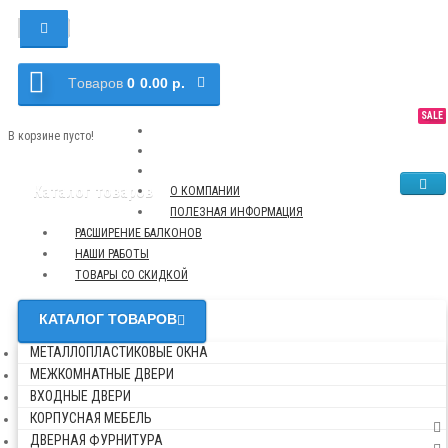
Tоваров
0
0.00 р.
SALE
NEW
TOP
В корзине пусто!
Каталог товаров
О КОМПАНИИ
ПОЛЕЗНАЯ ИНФОРМАЦИЯ
РАСШИРЕНИЕ БАЛКОНОВ
НАШИ РАБОТЫ
ТОВАРЫ СО СКИДКОЙ
КАТАЛОГ ТОВАРОВ
МЕТАЛЛОПЛАСТИКОВЫЕ ОКНА
МЕЖКОМНАТНЫЕ ДВЕРИ
ВХОДНЫЕ ДВЕРИ
КОРПУСНАЯ МЕБЕЛЬ
ДВЕРНАЯ ФУРНИТУРА