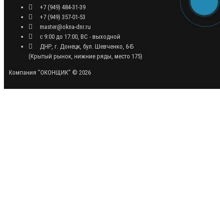
+7 (949) 484-31-39
+7 (949) 357-01-53
master@okna-dnr.ru
с 9:00 до 17:00, ВС - выходной
ДНР, г. Донецк, бул. Шевченко, 6-Б
(Крытый рынок, нижние ряды, место 175)
Компания "ОКОНЩИК" © 2026