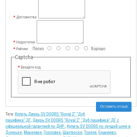
Достоинства:
Недостатки:
Плохо
Хорошо
Рейтинг
Captcha
Введите код
Оставить отзыв
Теги:
Купить Дверь SV DOORS "Royal 2" "Дуб
пацифика" ДГ
,
Дверь SV DOORS "Royal 2" "Дуб пацифика" ДГ с
официальной гарантией по ДНР.
,
Купить SV DOORS по лучшей цене в
Донецке
,
Макеевке
,
Горловке
,
Шахтерске
,
Торезе
,
Енакиево
,