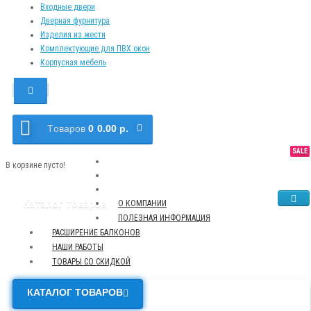
Входные двери
Дверная фурнитура
Изделия из жести
Комплектующие для ПВХ окон
Корпусная мебель
Tоваров
0
0.00 р.
SALE
NEW
TOP
В корзине пусто!
Каталог товаров
О КОМПАНИИ
ПОЛЕЗНАЯ ИНФОРМАЦИЯ
РАСШИРЕНИЕ БАЛКОНОВ
НАШИ РАБОТЫ
ТОВАРЫ СО СКИДКОЙ
КАТАЛОГ ТОВАРОВ