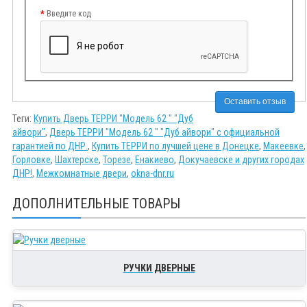
Введите код
Оставить отзыв
Теги:
Купить Дверь ТЕРРИ "Модель 62 " "Дуб
айвори"
,
Дверь ТЕРРИ "Модель 62 " "Дуб айвори" с официальной
гарантией по ДНР.
,
Купить ТЕРРИ по лучшей цене в Донецке
,
Макеевке
,
Горловке
,
Шахтерске
,
Торезе
,
Енакиево
,
Докучаевске и других городах
ДНР!
,
Межкомнатные двери
,
okna-dnr.ru
ДОПОЛНИТЕЛЬНЫЕ ТОВАРЫ
РУЧКИ ДВЕРНЫЕ