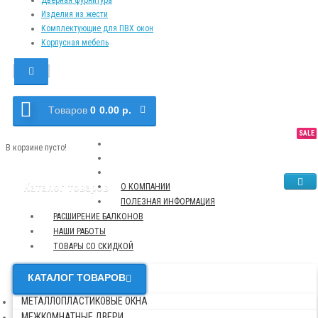
Изделия из жести
Комплектующие для ПВХ окон
Корпусная мебель
Tоваров
0
0.00 р.
SALE
NEW
TOP
В корзине пусто!
Каталог товаров
О КОМПАНИИ
ПОЛЕЗНАЯ ИНФОРМАЦИЯ
РАСШИРЕНИЕ БАЛКОНОВ
НАШИ РАБОТЫ
ТОВАРЫ СО СКИДКОЙ
КАТАЛОГ ТОВАРОВ
МЕТАЛЛОПЛАСТИКОВЫЕ ОКНА
МЕЖКОМНАТНЫЕ ДВЕРИ