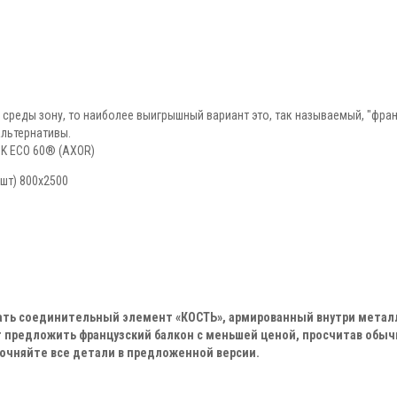
 среды зону, то наиболее выигрышный вариант это, так называемый, "фран
альтернативы.
K ECO 60® (AXOR)
 шт) 800х2500
вать соединительный элемент «КОСТЬ», армированный внутри метал
 предложить французский балкон с меньшей ценой, просчитав обыч
чняйте все детали в предложенной версии.