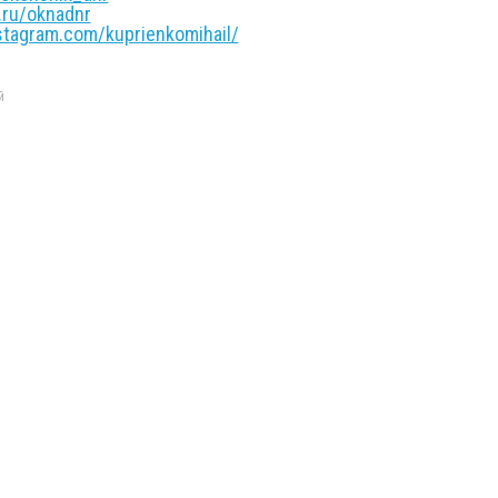
ru/oknadnr
agram.com/kuprienkomihail/
й