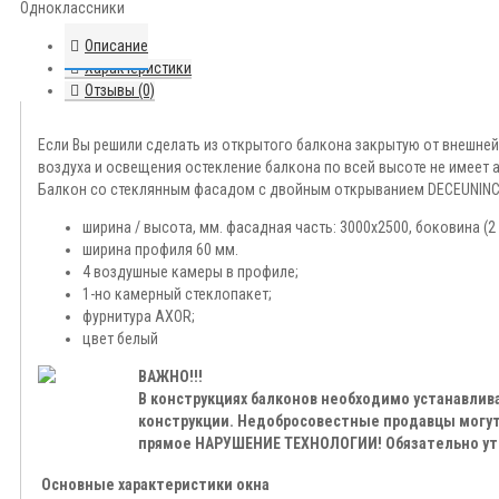
Одноклассники
Описание
Характеристики
Отзывы (0)
Если Вы решили сделать из открытого балкона закрытую от внешней
воздуха и освещения остекление балкона по всей высоте не имеет 
Балкон со стеклянным фасадом с двойным открыванием DECEUNINC
ширина / высота, мм. фасадная часть: 3000х2500, боковина (2
ширина профиля 60 мм.
4 воздушные камеры в профиле;
1-но камерный стеклопакет;
фурнитура AXOR;
цвет белый
ВАЖНО!!!
В конструкциях балконов необходимо устанавли
конструкции. Недобросовестные продавцы могут
прямое НАРУШЕНИЕ ТЕХНОЛОГИИ! Обязательно уто
Основные характеристики окна