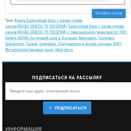
Оставить отзыв
Теги:
Купить Балконный блок с узким глухим
окном REHAU GRAZIO 70 (SIEGENIA)
,
Балконный блок с узким глухим
окном REHAU GRAZIO 70 (SIEGENIA) с официальной гарантией по ДНР.
,
Купить REHAU по лучшей цене в Донецке
,
Макеевке
,
Горловке
,
Шахтерске
,
Торезе
,
Енакиево
,
Докучаевске и других городах ДНР!
,
Металлопластиковые окна
,
okna-dnr.ru
ПОДПИСАТЬСЯ НА РАССЫЛКУ
ПОДПИСАТЬСЯ
ИНФОРМАЦИЯ