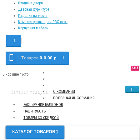
Входные двери
Дверная фурнитура
Изделия из жести
Комплектующие для ПВХ окон
Корпусная мебель
Tоваров
0
0.00 р.
SALE
NEW
TOP
В корзине пусто!
Каталог товаров
О КОМПАНИИ
ПОЛЕЗНАЯ ИНФОРМАЦИЯ
РАСШИРЕНИЕ БАЛКОНОВ
НАШИ РАБОТЫ
ТОВАРЫ СО СКИДКОЙ
КАТАЛОГ ТОВАРОВ