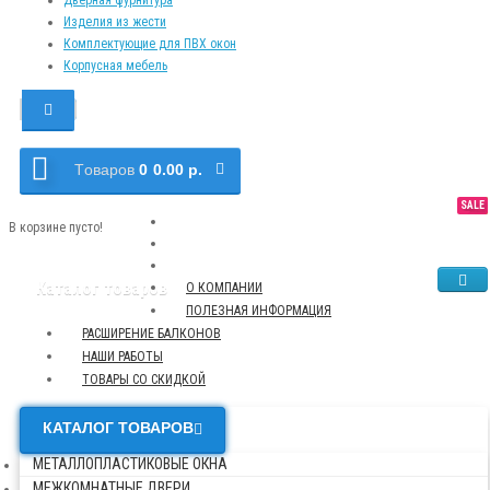
Изделия из жести
Комплектующие для ПВХ окон
Корпусная мебель
Tоваров
0
0.00 р.
SALE
NEW
TOP
В корзине пусто!
Каталог товаров
О КОМПАНИИ
ПОЛЕЗНАЯ ИНФОРМАЦИЯ
РАСШИРЕНИЕ БАЛКОНОВ
НАШИ РАБОТЫ
ТОВАРЫ СО СКИДКОЙ
КАТАЛОГ ТОВАРОВ
МЕТАЛЛОПЛАСТИКОВЫЕ ОКНА
МЕЖКОМНАТНЫЕ ДВЕРИ