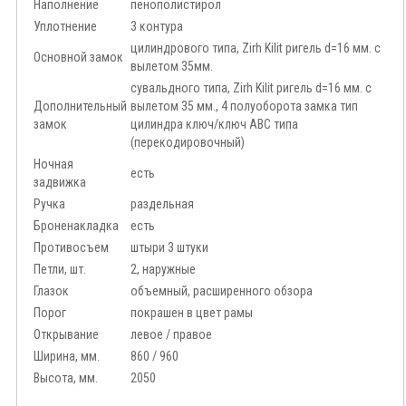
Наполнение
пенополистирол
Уплотнение
3 контура
цилиндрового типа, Zirh Kilit ригель d=16 мм. с
Основной замок
вылетом 35мм.
сувальдного типа, Zirh Kilit ригель d=16 мм. с
Дополнительный
вылетом 35 мм., 4 полуоборота замка тип
замок
цилиндра ключ/ключ АВС типа
(перекодировочный)
Ночная
есть
задвижка
Ручка
раздельная
Броненакладка
есть
Противосъем
штыри 3 штуки
Петли, шт.
2, наружные
Глазок
объемный, расширенного обзора
Порог
покрашен в цвет рамы
Открывание
левое / правое
Ширина, мм.
860 / 960
Высота, мм.
2050