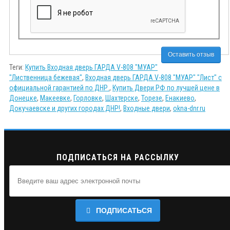
Оставить отзыв
Теги:
Купить Входная дверь ГАРДА V-808 "МУАР"
"Лиственница бежевая"
,
Входная дверь ГАРДА V-808 "МУАР" "Лист" с
официальной гарантией по ДНР.
,
Купить Двери РФ по лучшей цене в
Донецке
,
Макеевке
,
Горловке
,
Шахтерске
,
Торезе
,
Енакиево
,
Докучаевске и других городах ДНР!
,
Входные двери
,
okna-dnr.ru
ПОДПИСАТЬСЯ НА РАССЫЛКУ
ПОДПИСАТЬСЯ