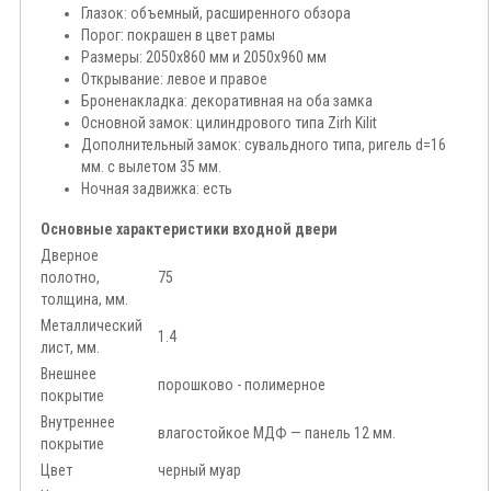
Глазок: объемный, расширенного обзора
Порог: покрашен в цвет рамы
Размеры: 2050x860 мм и 2050x960 мм
Открывание: левое и правое
Броненакладка: декоративная на оба замка
Основной замок: цилиндрового типа Zirh Kilit
Дополнительный замок: сувальдного типа, ригель d=16
мм. с вылетом 35 мм.
Ночная задвижка: есть
Основные характеристики входной двери
Дверное
полотно,
75
толщина, мм.
Металлический
1.4
лист, мм.
Внешнее
порошково - полимерное
покрытие
Внутреннее
влагостойкое МДФ — панель 12 мм.
покрытие
Цвет
черный муар