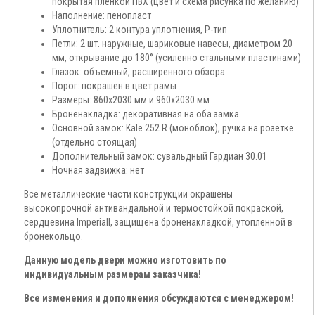
покрытая пленкой ПВХ (цвет и схема рисунка по желанию)
Наполнение: пенопласт
Уплотнитель: 2 контура уплотнения, Р-тип
Петли: 2 шт. наружные, шариковые навесы, диаметром 20
мм, открывание до 180° (усиленно стальными пластинами)
Глазок: объемный, расширенного обзора
Порог: покрашен в цвет рамы
Размеры: 860x2030 мм и 960x2030 мм
Броненакладка: декоративная на оба замка
Основной замок: Kale 252 R (моноблок), ручка на розетке
(отдельно стоящая)
Дополнительный замок: сувальдный Гардиан 30.01
Ночная задвижка: нет
Все металлические части конструкции окрашены
высокопрочной антивандальной и термостойкой покраской,
сердцевина Imperiall, защищена броненакладкой, утопленной в
бронекольцо.
Данную модель двери можно изготовить по
индивидуальным размерам заказчика!
Все изменения и дополнения обсуждаются с менеджером!