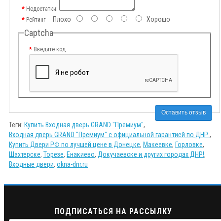
Недостатки:
Плохо
Хорошо
Рейтинг
Captcha
Введите код
Оставить отзыв
Теги:
Купить Входная дверь GRAND "Премиум"
,
Входная дверь GRAND "Премиум" с официальной гарантией по ДНР.
,
Купить Двери РФ по лучшей цене в Донецке
,
Макеевке
,
Горловке
,
Шахтерске
,
Торезе
,
Енакиево
,
Докучаевске и других городах ДНР!
,
Входные двери
,
okna-dnr.ru
ПОДПИСАТЬСЯ НА РАССЫЛКУ