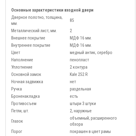
Основные характеристики входной двери
Дверное полотно, толщина,
85
мм.
Металлический лист, мм.
2
Внешнее покрытие
МДФ 16 мм.
Внутреннее покрытие
МДФ 16 мм.
Цвет
медный антик, серебро
Наполнение
пенопласт
Уплотнение
2 контура
Основной замок
Kale 252 R
Ночная задвижка
нет
Ручка
раздельная
Броненакладка
есть
Противосъем
штыри 3 штуки
Петли, шт.
2, наружные
объемный, расширенного
Глазок
обзора
Порог
покрашен в цвет рамы