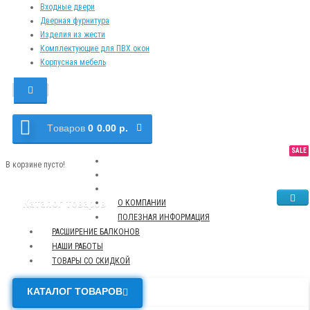
Входные двери
Дверная фурнитура
Изделия из жести
Комплектующие для ПВХ окон
Корпусная мебель
Tоваров
0
0.00 р.
SALE
NEW
TOP
В корзине пусто!
Каталог товаров
О КОМПАНИИ
ПОЛЕЗНАЯ ИНФОРМАЦИЯ
РАСШИРЕНИЕ БАЛКОНОВ
НАШИ РАБОТЫ
ТОВАРЫ СО СКИДКОЙ
КАТАЛОГ ТОВАРОВ