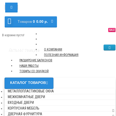
Tоваров
0
0.00 р.
SALE
NEW
TOP
В корзине пусто!
Каталог товаров
О КОМПАНИИ
ПОЛЕЗНАЯ ИНФОРМАЦИЯ
РАСШИРЕНИЕ БАЛКОНОВ
НАШИ РАБОТЫ
ТОВАРЫ СО СКИДКОЙ
КАТАЛОГ ТОВАРОВ
МЕТАЛЛОПЛАСТИКОВЫЕ ОКНА
МЕЖКОМНАТНЫЕ ДВЕРИ
ВХОДНЫЕ ДВЕРИ
КОРПУСНАЯ МЕБЕЛЬ
ДВЕРНАЯ ФУРНИТУРА