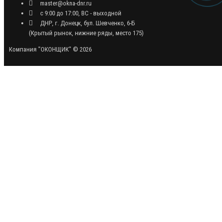
master@okna-dnr.ru
с 9:00 до 17:00, ВС - выходной
ДНР, г. Донецк, бул. Шевченко, 6-Б
(Крытый рынок, нижние ряды, место 175)
Компания "ОКОНЩИК" © 2026