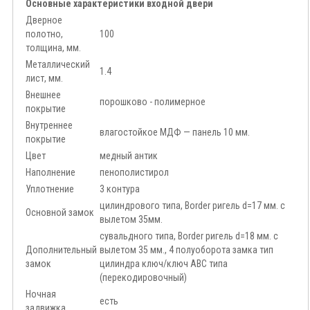
Основные характеристики входной двери
Дверное
полотно,
100
толщина, мм.
Металлический
1.4
лист, мм.
Внешнее
порошково - полимерное
покрытие
Внутреннее
влагостойкое МДФ — панель 10 мм.
покрытие
Цвет
медный антик
Наполнение
пенополистирол
Уплотнение
3 контура
цилиндрового типа, Border ригель d=17 мм. с
Основной замок
вылетом 35мм.
сувальдного типа, Border ригель d=18 мм. с
Дополнительный
вылетом 35 мм., 4 полуоборота замка тип
замок
цилиндра ключ/ключ АВС типа
(перекодировочный)
Ночная
есть
задвижка