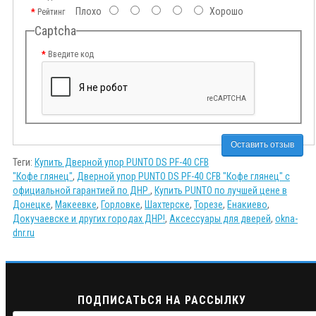
Плохо
Хорошо
Рейтинг
Captcha
Введите код
Оставить отзыв
Теги:
Купить Дверной упор PUNTO DS PF-40 CFB
"Кофе глянец"
,
Дверной упор PUNTO DS PF-40 CFB "Кофе глянец" с
официальной гарантией по ДНР.
,
Купить PUNTO по лучшей цене в
Донецке
,
Макеевке
,
Горловке
,
Шахтерске
,
Торезе
,
Енакиево
,
Докучаевске и других городах ДНР!
,
Аксессуары для дверей
,
okna-
dnr.ru
ПОДПИСАТЬСЯ НА РАССЫЛКУ