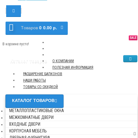
Tоваров
0
0.00 р.
SALE
NEW
TOP
В корзине пусто!
Каталог товаров
О КОМПАНИИ
ПОЛЕЗНАЯ ИНФОРМАЦИЯ
РАСШИРЕНИЕ БАЛКОНОВ
НАШИ РАБОТЫ
ТОВАРЫ СО СКИДКОЙ
КАТАЛОГ ТОВАРОВ
МЕТАЛЛОПЛАСТИКОВЫЕ ОКНА
МЕЖКОМНАТНЫЕ ДВЕРИ
ВХОДНЫЕ ДВЕРИ
КОРПУСНАЯ МЕБЕЛЬ
ДВЕРНАЯ ФУРНИТУРА