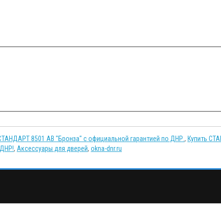
СТАНДАРТ 8501 AB "Бронза" с официальной гарантией по ДНР.
,
Купить СТА
 ДНР!
,
Аксессуары для дверей
,
okna-dnr.ru