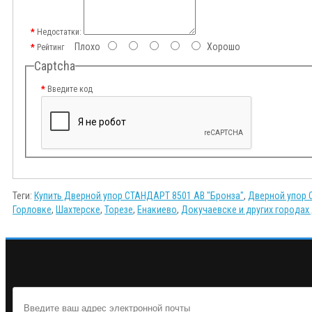
Недостатки:
Плохо
Хорошо
Рейтинг
Captcha
Введите код
Теги:
Купить Дверной упор СТАНДАРТ 8501 AB "Бронза"
,
Дверной упор 
Горловке
,
Шахтерске
,
Торезе
,
Енакиево
,
Докучаевске и других городах