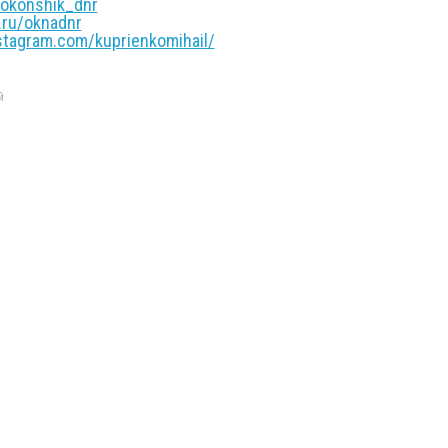
okonshik_dnr
ru/oknadnr
agram.com/kuprienkomihail/
й