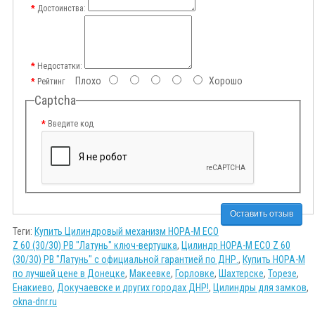
Достоинства:
Недостатки:
Плохо
Хорошо
Рейтинг
Captcha
Введите код
Оставить отзыв
Теги:
Купить Цилиндровый механизм НОРА-М ECO
Z 60 (30/30) PB "Латунь" ключ-вертушка
,
Цилиндр НОРА-М ECO Z 60
(30/30) PB "Латунь" с официальной гарантией по ДНР.
,
Купить НОРА-М
по лучшей цене в Донецке
,
Макеевке
,
Горловке
,
Шахтерске
,
Торезе
,
Енакиево
,
Докучаевске и других городах ДНР!
,
Цилиндры для замков
,
okna-dnr.ru