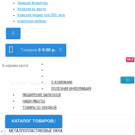
Дверная фурнитура
Изделия из жести
Комплектующие для ПВХ окон
Корпусная мебель
Tоваров
0
0.00 р.
SALE
NEW
TOP
В корзине пусто!
Каталог товаров
О КОМПАНИИ
ПОЛЕЗНАЯ ИНФОРМАЦИЯ
РАСШИРЕНИЕ БАЛКОНОВ
НАШИ РАБОТЫ
ТОВАРЫ СО СКИДКОЙ
КАТАЛОГ ТОВАРОВ
МЕТАЛЛОПЛАСТИКОВЫЕ ОКНА