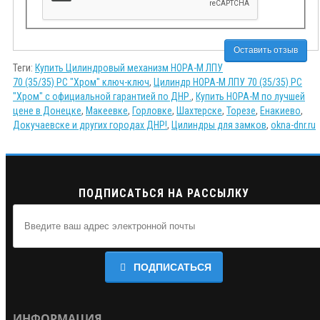
Оставить отзыв
Теги:
Купить Цилиндровый механизм НОРА-М ЛПУ
70 (35/35) PC "Хром" ключ-ключ
,
Цилиндр НОРА-М ЛПУ 70 (35/35) PC
"Хром" с официальной гарантией по ДНР.
,
Купить НОРА-М по лучшей
цене в Донецке
,
Макеевке
,
Горловке
,
Шахтерске
,
Торезе
,
Енакиево
,
Докучаевске и других городах ДНР!
,
Цилиндры для замков
,
okna-dnr.ru
ПОДПИСАТЬСЯ НА РАССЫЛКУ
ПОДПИСАТЬСЯ
ИНФОРМАЦИЯ