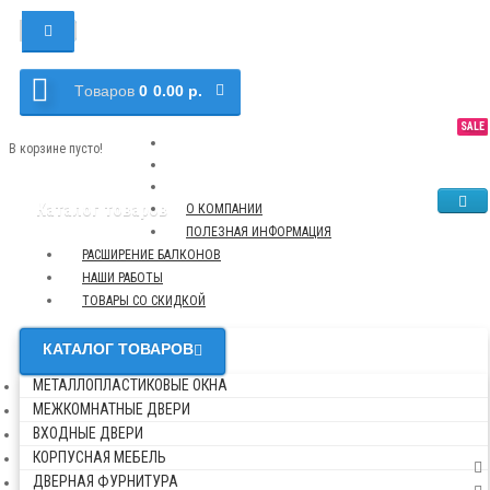
Tоваров
0
0.00 р.
SALE
NEW
TOP
В корзине пусто!
Каталог товаров
О КОМПАНИИ
ПОЛЕЗНАЯ ИНФОРМАЦИЯ
РАСШИРЕНИЕ БАЛКОНОВ
НАШИ РАБОТЫ
ТОВАРЫ СО СКИДКОЙ
КАТАЛОГ ТОВАРОВ
МЕТАЛЛОПЛАСТИКОВЫЕ ОКНА
МЕЖКОМНАТНЫЕ ДВЕРИ
ВХОДНЫЕ ДВЕРИ
КОРПУСНАЯ МЕБЕЛЬ
ДВЕРНАЯ ФУРНИТУРА