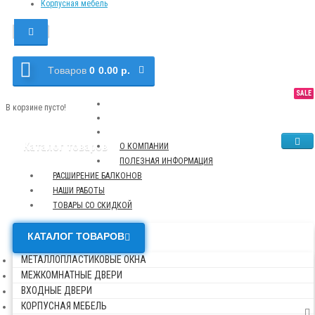
Корпусная мебель
Tоваров
0
0.00 р.
SALE
NEW
TOP
В корзине пусто!
Каталог товаров
О КОМПАНИИ
ПОЛЕЗНАЯ ИНФОРМАЦИЯ
РАСШИРЕНИЕ БАЛКОНОВ
НАШИ РАБОТЫ
ТОВАРЫ СО СКИДКОЙ
КАТАЛОГ ТОВАРОВ
МЕТАЛЛОПЛАСТИКОВЫЕ ОКНА
МЕЖКОМНАТНЫЕ ДВЕРИ
ВХОДНЫЕ ДВЕРИ
КОРПУСНАЯ МЕБЕЛЬ