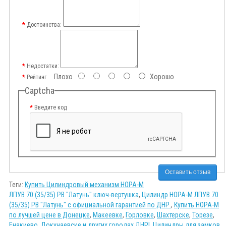
Достоинства:
Недостатки:
Плохо
Хорошо
Рейтинг
Captcha
Введите код
Оставить отзыв
Теги:
Купить Цилиндровый механизм НОРА-М
ЛПУВ 70 (35/35) PB "Латунь" ключ-вертушка
,
Цилиндр НОРА-М ЛПУВ 70
(35/35) PB "Латунь" с официальной гарантией по ДНР.
,
Купить НОРА-М
по лучшей цене в Донецке
,
Макеевке
,
Горловке
,
Шахтерске
,
Торезе
,
Енакиево
,
Докучаевске и других городах ДНР!
,
Цилиндры для замков
,