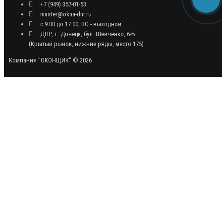
+7 (949) 357-01-53
master@okna-dnr.ru
с 9:00 до 17:00, ВС - выходной
ДНР, г. Донецк, бул. Шевченко, 6-Б
(Крытый рынок, нижние ряды, место 175)
Компания "ОКОНЩИК" © 2026