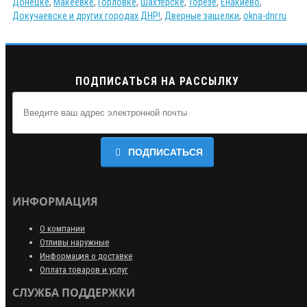
Донецке
,
Макеевке
,
Горловке
,
Шахтерске
,
Торезе
,
Енакиево
,
Докучаевске и других городах ДНР!
,
Дверные защелки
,
okna-dnr.ru
ПОДПИСАТЬСЯ НА РАССЫЛКУ
ПОДПИСАТЬСЯ
ИНФОРМАЦИЯ
О компании
Отливы наружные
Информация о доставке
Оплата товаров и услуг
СЛУЖБА ПОДДЕРЖКИ