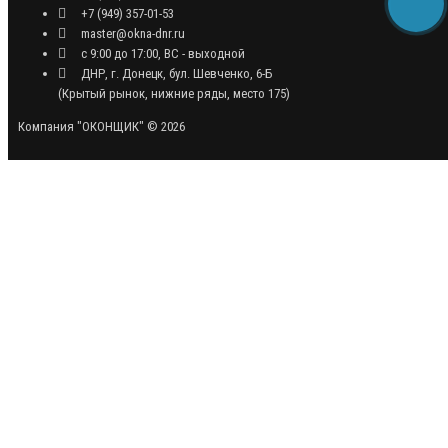
+7 (949) 357-01-53
master@okna-dnr.ru
с 9:00 до 17:00, ВС - выходной
ДНР, г. Донецк, бул. Шевченко, 6-Б
(Крытый рынок, нижние ряды, место 175)
Компания "ОКОНЩИК" © 2026