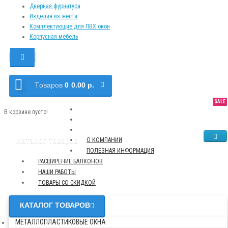
Дверная фурнитура
Изделия из жести
Комплектующие для ПВХ окон
Корпусная мебель
Tоваров
0
0.00 р.
SALE
NEW
TOP
В корзине пусто!
Каталог товаров
О КОМПАНИИ
ПОЛЕЗНАЯ ИНФОРМАЦИЯ
РАСШИРЕНИЕ БАЛКОНОВ
НАШИ РАБОТЫ
ТОВАРЫ СО СКИДКОЙ
КАТАЛОГ ТОВАРОВ
МЕТАЛЛОПЛАСТИКОВЫЕ ОКНА