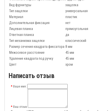
Вид фурнитуры
защелка
Тип защелки
универсальная
Материал
пластик
Дополнительная фиксация
нет
Лицевая планка
прямоугольная
Ответная планка
да
Тип механизма защелки
классический
Размер сечения квадрата фиксатора
8 мм
Межосевое расстояние
45 мм
Удаление квадрата под ручку
45 мм
Цвет
хром
Написать отзыв
Ваше имя:
Ваш отзыв