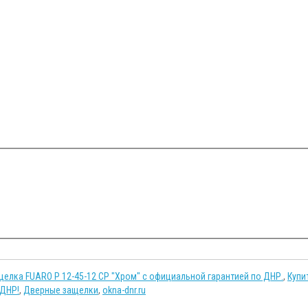
елка FUARO P 12-45-12 CP "Хром" с официальной гарантией по ДНР.
,
Купи
 ДНР!
,
Дверные защелки
,
okna-dnr.ru