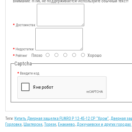
Внимание:
HTML не поддерживается! Используйте обычный текст!
Достоинства:
Недостатки:
Плохо
Хорошо
Рейтинг
Captcha
Введите код
Теги:
Купить Дверная защелка FUARO P 12-45-12 CP "Хром"
,
Дверная защ
Горловке
,
Шахтерске
,
Торезе
,
Енакиево
,
Докучаевске и других городах