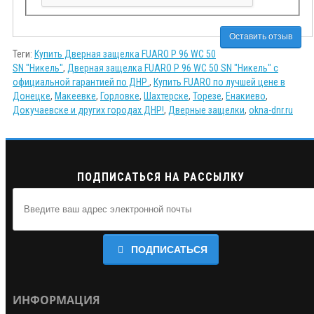
Оставить отзыв
Теги:
Купить Дверная защелка FUARO P 96 WC 50
SN "Никель"
,
Дверная защелка FUARO P 96 WC 50 SN "Никель" с
официальной гарантией по ДНР.
,
Купить FUARO по лучшей цене в
Донецке
,
Макеевке
,
Горловке
,
Шахтерске
,
Торезе
,
Енакиево
,
Докучаевске и других городах ДНР!
,
Дверные защелки
,
okna-dnr.ru
ПОДПИСАТЬСЯ НА РАССЫЛКУ
ПОДПИСАТЬСЯ
ИНФОРМАЦИЯ