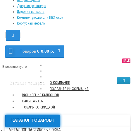
Дверная фурнитура
Изделия из жести
Комплектующие для ПВХ окон
Корпусная мебель
Tоваров
0
0.00 р.
SALE
NEW
TOP
В корзине пусто!
Каталог товаров
О КОМПАНИИ
ПОЛЕЗНАЯ ИНФОРМАЦИЯ
РАСШИРЕНИЕ БАЛКОНОВ
НАШИ РАБОТЫ
ТОВАРЫ СО СКИДКОЙ
КАТАЛОГ ТОВАРОВ
МЕТАЛЛОПЛАСТИКОВЫЕ ОКНА