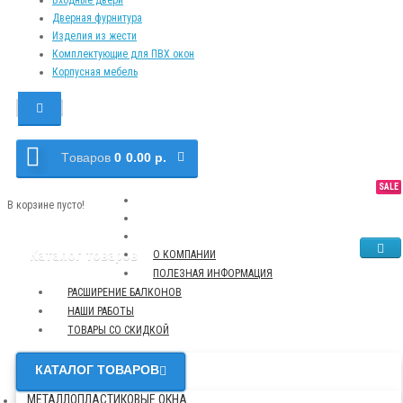
Дверная фурнитура
Изделия из жести
Комплектующие для ПВХ окон
Корпусная мебель
Tоваров
0
0.00 р.
SALE
NEW
TOP
В корзине пусто!
Каталог товаров
О КОМПАНИИ
ПОЛЕЗНАЯ ИНФОРМАЦИЯ
РАСШИРЕНИЕ БАЛКОНОВ
НАШИ РАБОТЫ
ТОВАРЫ СО СКИДКОЙ
КАТАЛОГ ТОВАРОВ
МЕТАЛЛОПЛАСТИКОВЫЕ ОКНА