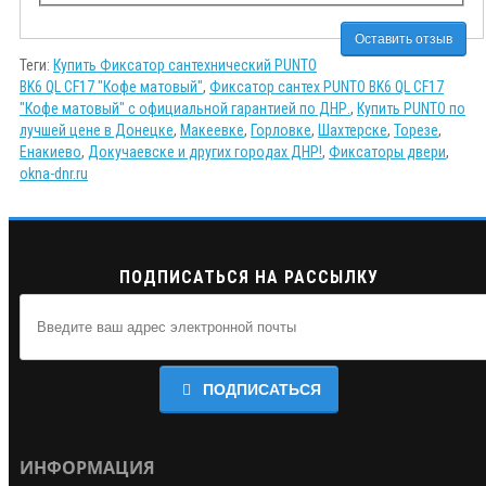
Оставить отзыв
Теги:
Купить Фиксатор сантехнический PUNTO
BK6 QL CF17 "Кофе матовый"
,
Фиксатор сантех PUNTO BK6 QL CF17
"Кофе матовый" с официальной гарантией по ДНР.
,
Купить PUNTO по
лучшей цене в Донецке
,
Макеевке
,
Горловке
,
Шахтерске
,
Торезе
,
Енакиево
,
Докучаевске и других городах ДНР!
,
Фиксаторы двери
,
okna-dnr.ru
ПОДПИСАТЬСЯ НА РАССЫЛКУ
ПОДПИСАТЬСЯ
ИНФОРМАЦИЯ