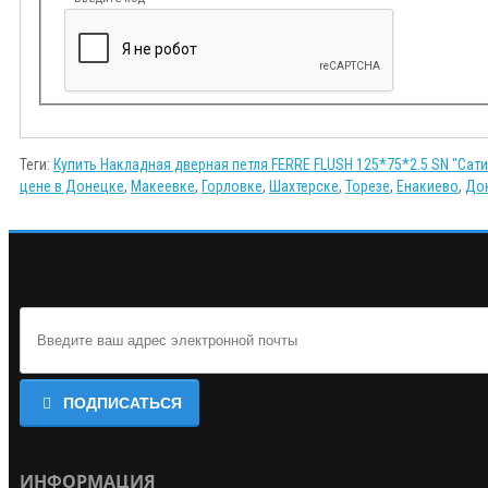
Теги:
Купить Накладная дверная петля FERRE FLUSH 125*75*2.5 SN "Сати
цене в Донецке
,
Макеевке
,
Горловке
,
Шахтерске
,
Торезе
,
Енакиево
,
Док
ПОДПИСАТЬСЯ
ИНФОРМАЦИЯ