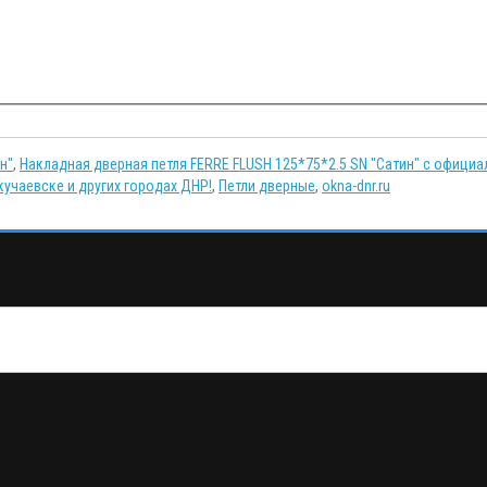
н"
,
Накладная дверная петля FERRE FLUSH 125*75*2.5 SN "Сатин" с официа
учаевске и других городах ДНР!
,
Петли дверные
,
okna-dnr.ru