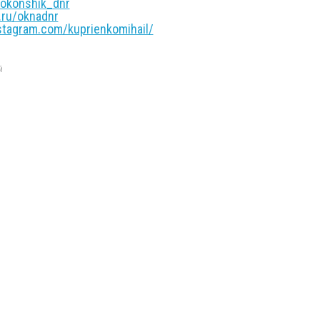
okonshik_dnr
ru/oknadnr
agram.com/kuprienkomihail/
й