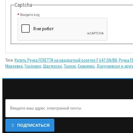
Captcha
Введите код
Теги:
Купить Ручка FERETTA на квадратной розетке F 647 SN/BN
,
Ручка F
Макеевке
,
Горловке
,
Шахтерске
,
Торезе
,
Енакиево
,
Докучаевске и друг
ПОДПИСАТЬСЯ