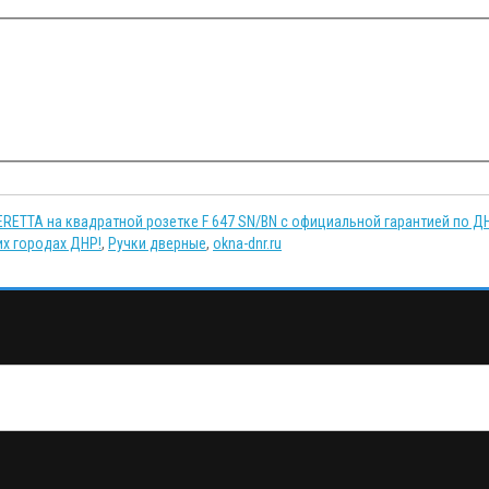
ERETTA на квадратной розетке F 647 SN/BN с официальной гарантией по Д
их городах ДНР!
,
Ручки дверные
,
okna-dnr.ru