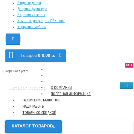
Входные двери
Дверная фурнитура
Изделия из жести
Комплектующие для ПВХ окон
Корпусная мебель
Tоваров
0
0.00 р.
SALE
NEW
TOP
В корзине пусто!
Каталог товаров
О КОМПАНИИ
ПОЛЕЗНАЯ ИНФОРМАЦИЯ
РАСШИРЕНИЕ БАЛКОНОВ
НАШИ РАБОТЫ
ТОВАРЫ СО СКИДКОЙ
КАТАЛОГ ТОВАРОВ