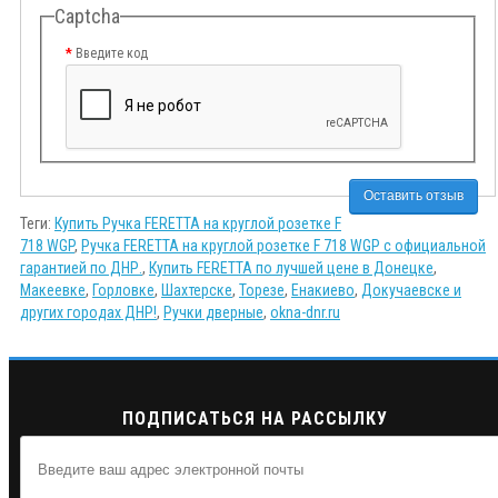
Captcha
Введите код
Оставить отзыв
Теги:
Купить Ручка FERETTA на круглой розетке F
718 WGP
,
Ручка FERETTA на круглой розетке F 718 WGP с официальной
гарантией по ДНР.
,
Купить FERETTA по лучшей цене в Донецке
,
Макеевке
,
Горловке
,
Шахтерске
,
Торезе
,
Енакиево
,
Докучаевске и
других городах ДНР!
,
Ручки дверные
,
okna-dnr.ru
ПОДПИСАТЬСЯ НА РАССЫЛКУ