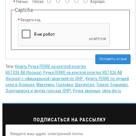
Плохо
Хорошо
Рейтинг
Captcha
Введите код
Оставить отзыв
Теги:
Купить Ручка FERRE на круглой розетке
R07.026 AB (бронза)
,
Ручка FERRE на круглой розетке R07.026 AB
(бронза) с официальной гарантией по ДНР.
,
Купить FERRE по лучшей
цене в Донецке
,
Макеевке
,
Горловке
,
Шахтерске
,
Торезе
,
Енакиево
,
Докучаевске и других городах ДНР!
,
Ручки дверные
,
okna-dnr.ru
ПОДПИСАТЬСЯ НА РАССЫЛКУ