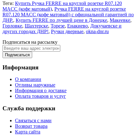
Теги:
Купить Ручка FERRE на круглой розетке R07.120
MACC (кофе матовый)
,
Ручка FERRE на круглой розетке
R07.120 MACC (кофе матовый) с официальной гарантией по
ДНР.
,
Купить FERRE по лучшей цене в Донецке
,
Макеевке
,
Горловке
,
Шахтерске
,
Торезе
,
Енакиево
,
Докучаевске и
других городах ДНР!
,
Ручки дверные
,
okna-dnr.ru
Подписаться на рассылку
Подписаться
Информация
О компании
Отливы наружные
Информация о доставке
Оплата товаров и услуг
Служба поддержки
Связаться с нами
Возврат товара
Карта сайта