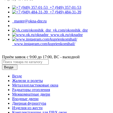
+7 (949) 357-01-53
+7 (949) 484-31-39
master@okna-dnr.ru
vk.com/okonshik_dnr
www.ok.ru/oknadnr
www.instagram.com/kuprienkomihail/
Приём заявок с 9:00 до 17:00, ВС - выходной
Везде
Везде
Жалюзи и ролеты
Металлопластиковые окна
Радиаторы отопления
Межкомнатные двери
Входные двери
Дверная фурнитура
Изделия из жести
Комплектующие для ПВХ окон