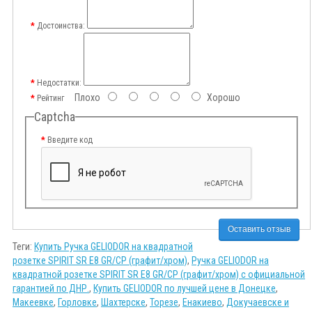
Достоинства:
Недостатки:
Плохо
Хорошо
Рейтинг
Captcha
Введите код
Оставить отзыв
Теги:
Купить Ручка GELIODOR на квадратной
розетке SPIRIT SR E8 GR/CP (графит/хром)
,
Ручка GELIODOR на
квадратной розетке SPIRIT SR E8 GR/CP (графит/хром) с официальной
гарантией по ДНР.
,
Купить GELIODOR по лучшей цене в Донецке
,
Макеевке
,
Горловке
,
Шахтерске
,
Торезе
,
Енакиево
,
Докучаевске и