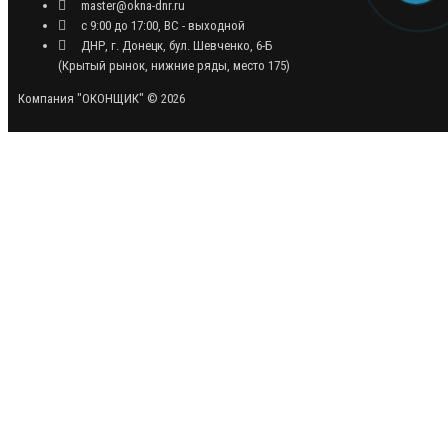
master@okna-dnr.ru
с 9:00 до 17:00, ВС - выходной
ДНР, г. Донецк, бул. Шевченко, 6-Б
(Крытый рынок, нижние ряды, место 175)
Компания "ОКОНЩИК" © 2026