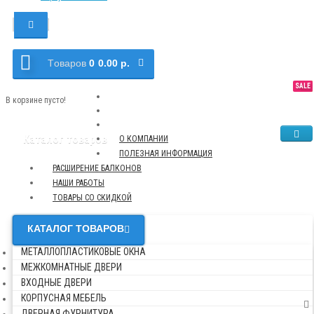
Tоваров
0
0.00 р.
SALE
NEW
TOP
В корзине пусто!
Каталог товаров
О КОМПАНИИ
ПОЛЕЗНАЯ ИНФОРМАЦИЯ
РАСШИРЕНИЕ БАЛКОНОВ
НАШИ РАБОТЫ
ТОВАРЫ СО СКИДКОЙ
КАТАЛОГ ТОВАРОВ
МЕТАЛЛОПЛАСТИКОВЫЕ ОКНА
МЕЖКОМНАТНЫЕ ДВЕРИ
ВХОДНЫЕ ДВЕРИ
КОРПУСНАЯ МЕБЕЛЬ
ДВЕРНАЯ ФУРНИТУРА