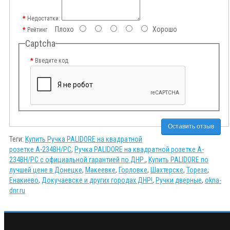
Недостатки:
Плохо
Хорошо
Рейтинг
Captcha
Введите код
Оставить отзыв
Теги:
Купить Ручка PALIDORE на квадратной
розетке A-234BH/PC
,
Ручка PALIDORE на квадратной розетке A-
234BH/PC с официальной гарантией по ДНР.
,
Купить PALIDORE по
лучшей цене в Донецке
,
Макеевке
,
Горловке
,
Шахтерске
,
Торезе
,
Енакиево
,
Докучаевске и других городах ДНР!
,
Ручки дверные
,
okna-
dnr.ru