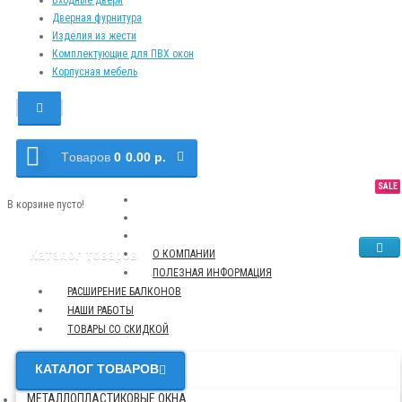
Дверная фурнитура
Изделия из жести
Комплектующие для ПВХ окон
Корпусная мебель
Tоваров
0
0.00 р.
SALE
NEW
TOP
В корзине пусто!
Каталог товаров
О КОМПАНИИ
ПОЛЕЗНАЯ ИНФОРМАЦИЯ
РАСШИРЕНИЕ БАЛКОНОВ
НАШИ РАБОТЫ
ТОВАРЫ СО СКИДКОЙ
КАТАЛОГ ТОВАРОВ
МЕТАЛЛОПЛАСТИКОВЫЕ ОКНА