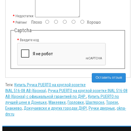
Недостатки:
Плохо
Хорошо
Рейтинг
Captcha
Введите код
Оставить отзыв
Теги:
Купить Ручка PUERTO на круглой розетке
INAL 516-08 AB (бронза)
,
Ручка PUERTO на круглой розетке INAL 516-08
AB (бронза) с официальной гарантией по ДНР.
,
Купить PUERTO по
лучшей цене в Донецке
,
Макеевке
,
Горловке
,
Шахтерске
,
Торезе
,
Енакиево
,
Докучаевске и других городах ДНР!
,
Ручки дверные
,
okna-
dnr.ru