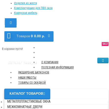
Изделия из жести
Комплектующие для ПВХ окон
Корпусная мебель
Tоваров
0
0.00 р.
SALE
NEW
TOP
В корзине пусто!
Каталог товаров
О КОМПАНИИ
ПОЛЕЗНАЯ ИНФОРМАЦИЯ
РАСШИРЕНИЕ БАЛКОНОВ
НАШИ РАБОТЫ
ТОВАРЫ СО СКИДКОЙ
КАТАЛОГ ТОВАРОВ
МЕТАЛЛОПЛАСТИКОВЫЕ ОКНА
МЕЖКОМНАТНЫЕ ДВЕРИ