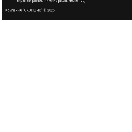
(Крытый рынок, нижние ряды, место 175)
Компания "ОКОНЩИК" © 2026