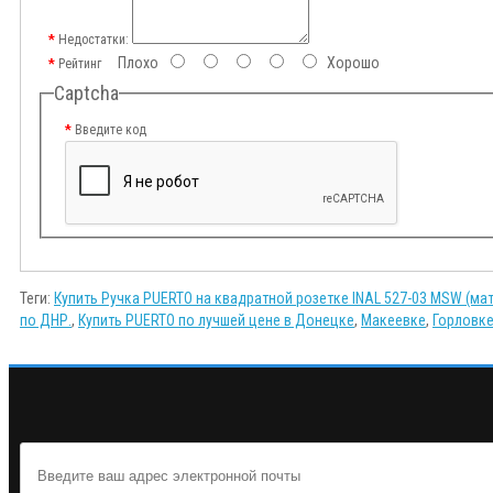
Недостатки:
Плохо
Хорошо
Рейтинг
Captcha
Введите код
Теги:
Купить Ручка PUERTO на квадратной розетке INAL 527-03 MSW (ма
по ДНР.
,
Купить PUERTO по лучшей цене в Донецке
,
Макеевке
,
Горловк