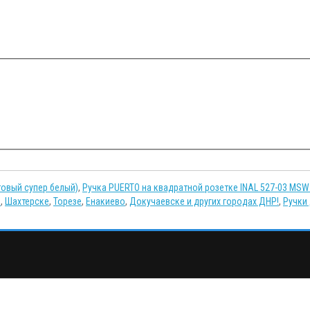
товый супер белый)
,
Ручка PUERTO на квадратной розетке INAL 527-03 MSW
е
,
Шахтерске
,
Торезе
,
Енакиево
,
Докучаевске и других городах ДНР!
,
Ручки