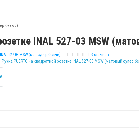
ер белый)
розетке INAL 527-03 MSW (мато
INAL 527-03 MSW (мат. супер белый)
0 отзывов