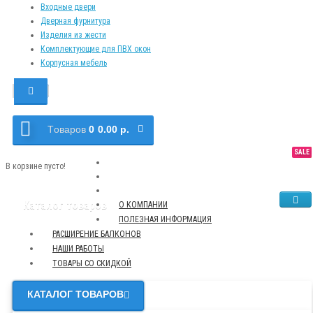
Входные двери
Дверная фурнитура
Изделия из жести
Комплектующие для ПВХ окон
Корпусная мебель
Tоваров
0
0.00 р.
SALE
NEW
TOP
В корзине пусто!
Каталог товаров
О КОМПАНИИ
ПОЛЕЗНАЯ ИНФОРМАЦИЯ
РАСШИРЕНИЕ БАЛКОНОВ
НАШИ РАБОТЫ
ТОВАРЫ СО СКИДКОЙ
КАТАЛОГ ТОВАРОВ