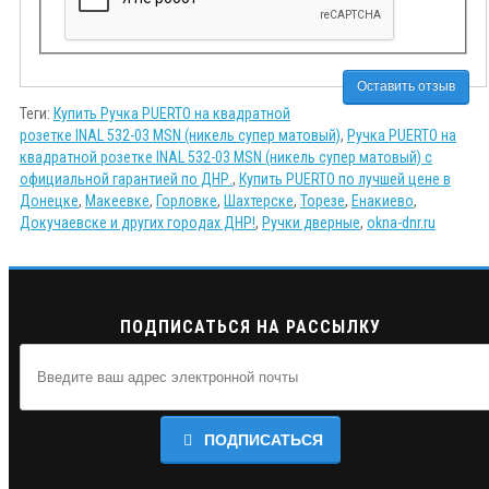
Оставить отзыв
Теги:
Купить Ручка PUERTO на квадратной
розетке INAL 532-03 MSN (никель супер матовый)
,
Ручка PUERTO на
квадратной розетке INAL 532-03 MSN (никель супер матовый) с
официальной гарантией по ДНР.
,
Купить PUERTO по лучшей цене в
Донецке
,
Макеевке
,
Горловке
,
Шахтерске
,
Торезе
,
Енакиево
,
Докучаевске и других городах ДНР!
,
Ручки дверные
,
okna-dnr.ru
ПОДПИСАТЬСЯ НА РАССЫЛКУ
ПОДПИСАТЬСЯ