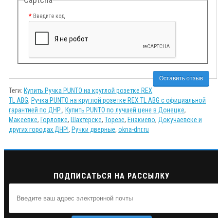
Введите код
Оставить отзыв
Теги:
Купить Ручка PUNTO на круглой розетке REX
TL ABG
,
Ручка PUNTO на круглой розетке REX TL ABG с официальной
гарантией по ДНР.
,
Купить PUNTO по лучшей цене в Донецке
,
Макеевке
,
Горловке
,
Шахтерске
,
Торезе
,
Енакиево
,
Докучаевске и
других городах ДНР!
,
Ручки дверные
,
okna-dnr.ru
ПОДПИСАТЬСЯ НА РАССЫЛКУ