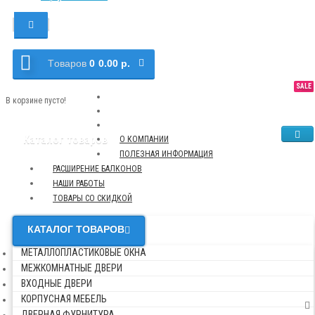
Tоваров
0
0.00 р.
SALE
NEW
TOP
В корзине пусто!
Каталог товаров
О КОМПАНИИ
ПОЛЕЗНАЯ ИНФОРМАЦИЯ
РАСШИРЕНИЕ БАЛКОНОВ
НАШИ РАБОТЫ
ТОВАРЫ СО СКИДКОЙ
КАТАЛОГ ТОВАРОВ
МЕТАЛЛОПЛАСТИКОВЫЕ ОКНА
МЕЖКОМНАТНЫЕ ДВЕРИ
ВХОДНЫЕ ДВЕРИ
КОРПУСНАЯ МЕБЕЛЬ
ДВЕРНАЯ ФУРНИТУРА