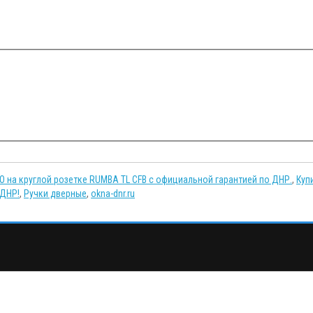
O на круглой розетке RUMBA TL CFB с официальной гарантией по ДНР.
,
Куп
 ДНР!
,
Ручки дверные
,
okna-dnr.ru