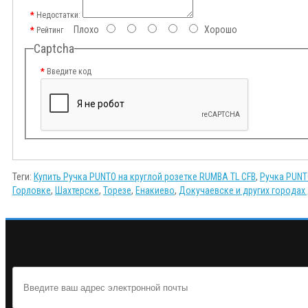
Недостатки:
Плохо
Хорошо
Рейтинг
Captcha
Введите код
Теги:
Купить Ручка PUNTO на круглой розетке RUMBA TL CFB
,
Ручка PUNT
Горловке
,
Шахтерске
,
Торезе
,
Енакиево
,
Докучаевске и других городах