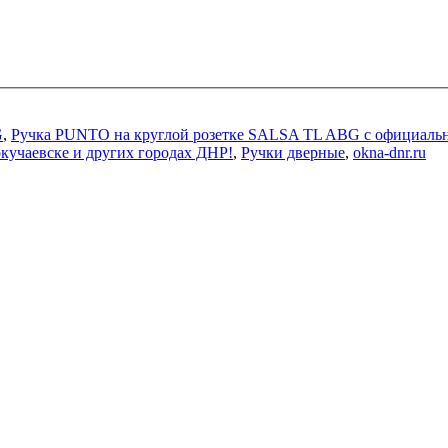
G
,
Ручка PUNTO на круглой розетке SALSA TL ABG с официальн
кучаевске и других городах ДНР!
,
Ручки дверные
,
okna-dnr.ru