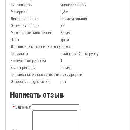
Тип защелки
универсальная
Материал
ЦАМ
Лицевая планка
прямоугольная
Ответная планка
да
Межосевое расстояние
85 мм
Цвет
хром
Основные характеристики замка
Тип замка
с защелкой под ручку
Количество ригелей
1
Вылет ригелей
20 мм
Тип механизма секретности
цилидровый
Отверстия под стяжки
нет
Написать отзыв
Ваше имя: