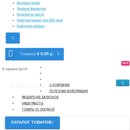
Входные двери
Дверная фурнитура
Изделия из жести
Комплектующие для ПВХ окон
Корпусная мебель
Tоваров
0
0.00 р.
SALE
NEW
TOP
В корзине пусто!
Каталог товаров
О КОМПАНИИ
ПОЛЕЗНАЯ ИНФОРМАЦИЯ
РАСШИРЕНИЕ БАЛКОНОВ
НАШИ РАБОТЫ
ТОВАРЫ СО СКИДКОЙ
КАТАЛОГ ТОВАРОВ