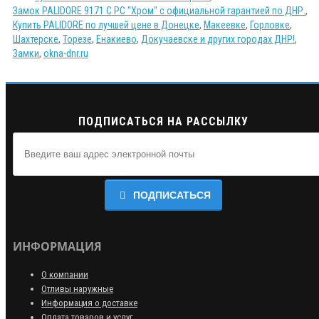
Замок PALIDORE 9171 C PC "Хром" с официальной гарантией по ДНР.
,
Купить PALIDORE по лучшей цене в Донецке
,
Макеевке
,
Горловке
,
Шахтерске
,
Торезе
,
Енакиево
,
Докучаевске и других городах ДНР!
,
Замки
,
okna-dnr.ru
ПОДПИСАТЬСЯ НА РАССЫЛКУ
ПОДПИСАТЬСЯ
ИНФОРМАЦИЯ
О компании
Отливы наружные
Информация о доставке
Оплата товаров и услуг