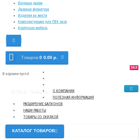
Входные двери
Дверная фурнитура
Изделия из жести
Комплектующие для ПВХ окон
Корпусная мебель
Tоваров
0
0.00 р.
SALE
NEW
TOP
В корзине пусто!
Каталог товаров
О КОМПАНИИ
ПОЛЕЗНАЯ ИНФОРМАЦИЯ
РАСШИРЕНИЕ БАЛКОНОВ
НАШИ РАБОТЫ
ТОВАРЫ СО СКИДКОЙ
КАТАЛОГ ТОВАРОВ