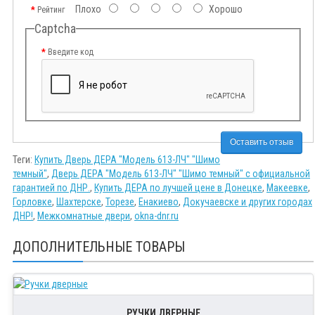
Плохо
Хорошо
Рейтинг
Captcha
Введите код
Оставить отзыв
Теги:
Купить Дверь ДЕРА "Модель 613-ЛЧ" "Шимо
темный"
,
Дверь ДЕРА "Модель 613-ЛЧ" "Шимо темный" с официальной
гарантией по ДНР.
,
Купить ДЕРА по лучшей цене в Донецке
,
Макеевке
,
Горловке
,
Шахтерске
,
Торезе
,
Енакиево
,
Докучаевске и других городах
ДНР!
,
Межкомнатные двери
,
okna-dnr.ru
ДОПОЛНИТЕЛЬНЫЕ ТОВАРЫ
РУЧКИ ДВЕРНЫЕ