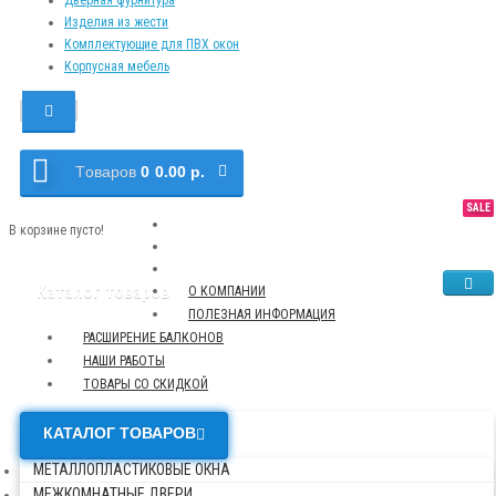
Изделия из жести
Комплектующие для ПВХ окон
Корпусная мебель
Tоваров
0
0.00 р.
SALE
NEW
TOP
В корзине пусто!
Каталог товаров
О КОМПАНИИ
ПОЛЕЗНАЯ ИНФОРМАЦИЯ
РАСШИРЕНИЕ БАЛКОНОВ
НАШИ РАБОТЫ
ТОВАРЫ СО СКИДКОЙ
КАТАЛОГ ТОВАРОВ
МЕТАЛЛОПЛАСТИКОВЫЕ ОКНА
МЕЖКОМНАТНЫЕ ДВЕРИ