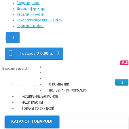
Входные двери
Дверная фурнитура
Изделия из жести
Комплектующие для ПВХ окон
Корпусная мебель
Tоваров
0
0.00 р.
SALE
NEW
TOP
В корзине пусто!
Каталог товаров
О КОМПАНИИ
ПОЛЕЗНАЯ ИНФОРМАЦИЯ
РАСШИРЕНИЕ БАЛКОНОВ
НАШИ РАБОТЫ
ТОВАРЫ СО СКИДКОЙ
КАТАЛОГ ТОВАРОВ