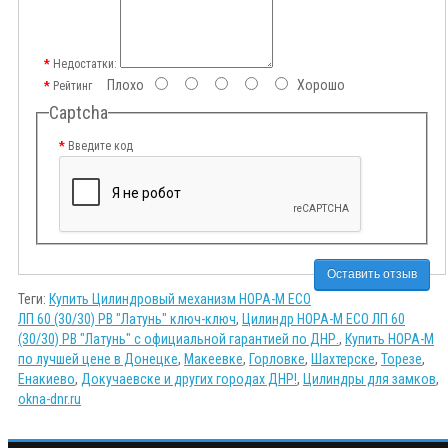
Недостатки:
Плохо
Хорошо
Рейтинг
Captcha
Введите код
Оставить отзыв
Теги:
Купить Цилиндровый механизм НОРА-М ECO
ЛП 60 (30/30) PB "Латунь" ключ-ключ
,
Цилиндр НОРА-М ECO ЛП 60
(30/30) PB "Латунь" с официальной гарантией по ДНР.
,
Купить НОРА-М
по лучшей цене в Донецке
,
Макеевке
,
Горловке
,
Шахтерске
,
Торезе
,
Енакиево
,
Докучаевске и других городах ДНР!
,
Цилиндры для замков
,
okna-dnr.ru