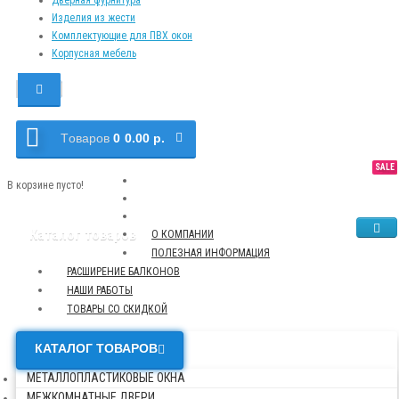
Изделия из жести
Комплектующие для ПВХ окон
Корпусная мебель
Tоваров
0
0.00 р.
SALE
NEW
TOP
В корзине пусто!
Каталог товаров
О КОМПАНИИ
ПОЛЕЗНАЯ ИНФОРМАЦИЯ
РАСШИРЕНИЕ БАЛКОНОВ
НАШИ РАБОТЫ
ТОВАРЫ СО СКИДКОЙ
КАТАЛОГ ТОВАРОВ
МЕТАЛЛОПЛАСТИКОВЫЕ ОКНА
МЕЖКОМНАТНЫЕ ДВЕРИ